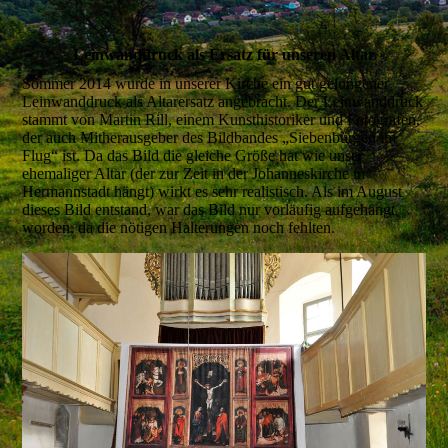
Leinwanddruck als Ersatz für unseren Altar
Sommer 2014 wurde in unserer Kirche ein gut gelungener
Leinwanddruck als Altarersatz angebracht. Der Leinwanddruck
stammt von Martin Rill, einem Kunsthistoriker und Fotografen,
der auch Mitherausgeber des Bildbandes „Siebenbürgen im
Flug“ ist. Da das Bild die gleiche Größe hat wie unser
ehemaliger Altar (der zur Zeit in der Johanneskirche in
Hermannstadt hängt) wirkt es sehr realistisch. Als im August
dieses Bild entstand, war das Bild nur vorläufig aufgehängt
worden, da die nötigen Halterungen noch fehlten.