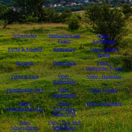
Schweischer
Jahrhunderte alte
Video -
Eichen
Koilenbarch
Kirche & Friedhof
Breitenberg
Video - Hintere
Koppe
Nostalgie
Dinkelsbühl
Video -
Weißkircher Koppe
Felder & Flure
Video -
Video - Hamruden
Krähenberg
Heimattreffen 2023
Video -
Video - Radeln
Schweischer
Video -
Video -
Video - Schässburg
Heimattreffen 2019
Schweischer
Winter 2018
Video-
Video - Duo WeR
Schweischerer-
Wilde Rosen